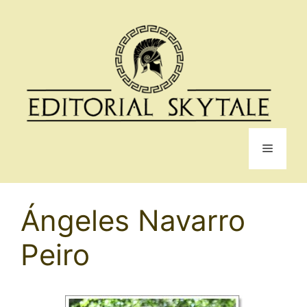
Saltar
al
contenido
Menú
Ángeles Navarro
Peiro