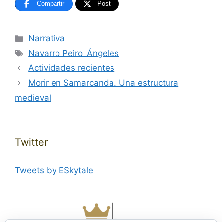
Compartir
Post
Categorías
Narrativa
Etiquetas
Navarro Peiro_Ángeles
Actividades recientes
Morir en Samarcanda. Una estructura
medieval
Twitter
Tweets by ESkytale